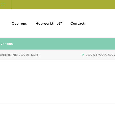
Over ons
Hoe werkt het?
Contact
ver ons
ANNEER HET JOU UITKOMT
JOUW SMAAK, JOU