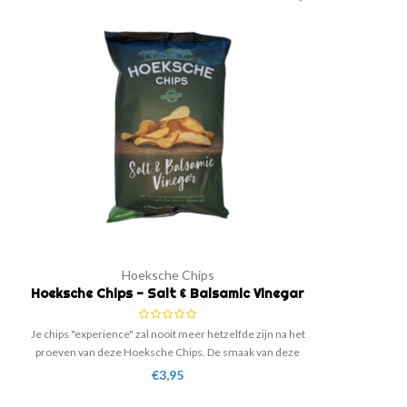
Hoeksche Chips
Hoeksche Chips - Salt & Balsamic Vinegar
Je chips "experience" zal nooit meer hetzelfde zijn na het
proeven van deze Hoeksche Chips. De smaak van deze
chips is het belangrijkste uitgangspunt. De zorgvuldig
€3,95
geselecteerde natuurlijke ingediende maken deze chips
zo bijzonder.