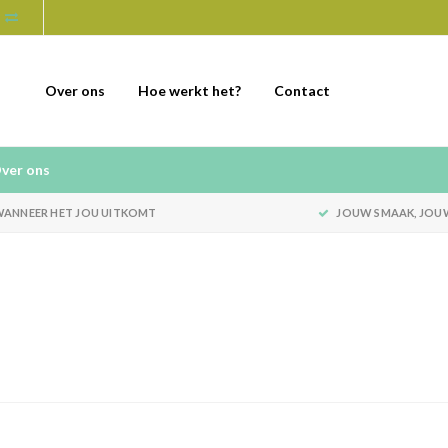
Over ons
Hoe werkt het?
Contact
ver ons
ANNEER HET JOU UITKOMT
JOUW SMAAK, JOU