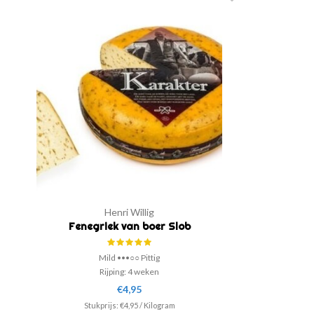
Henri Willig
Fenegriek van boer Slob
Mild •••○○ Pittig
Rijping: 4 weken
€4,95
Romige kaas die zowel op brood als bij de borrel te eten is.
Stukprijs:
€4,95
/
Kilogram
Deze kaas is geproduceerd door boer Slob uit