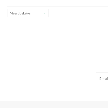
Giessenburg. Deze kaas heeft een walnootachtige smaak
en kan zowel op brood als bij de borrel gegeten worden.
Meest bekeken