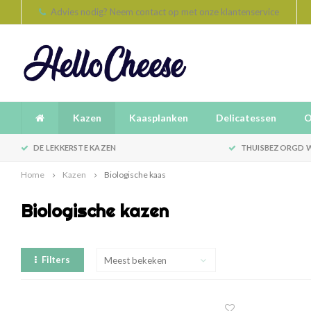
Advies nodig? Neem contact op met onze klantenservice
Kazen
Kaasplanken
Delicatessen
O
DE LEKKERSTE KAZEN
THUISBEZORGD W
Home
Kazen
Biologische kaas
Biologische kazen
Filters
Meest bekeken