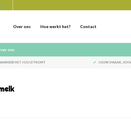
Over ons
Hoe werkt het?
Contact
ver ons
ANNEER HET JOU UITKOMT
JOUW SMAAK, JOU
melk