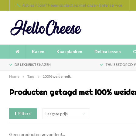
Advies nodig? Neem contact op met onze klantenservice
Kazen
Kaasplanken
Delicatessen
O
DE LEKKERSTE KAZEN
THUISBEZORGD W
Home
Tags
100% weidemelk
Producten getagd met 100% weide
Filters
Laagste prijs
Geen producten gevonden!...