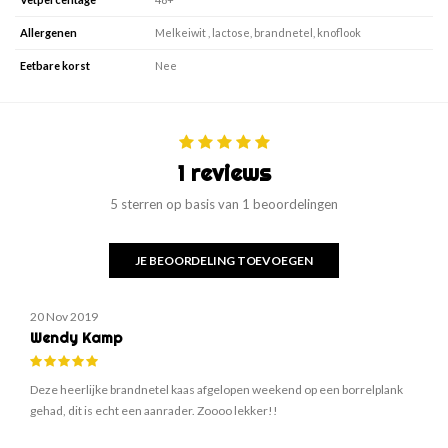
Allergenen
Melkeiwit , lactose, brandnetel, knoflook
Eetbare korst
Nee
1 reviews
5 sterren op basis van 1 beoordelingen
JE BEOORDELING TOEVOEGEN
20 Nov 2019
Wendy Kamp
Deze heerlijke brandnetel kaas afgelopen weekend op een borrelplank
gehad, dit is echt een aanrader. Zoooo lekker!!