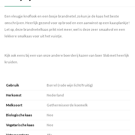
Een vleugje knoflook en een bosje brandnetel, zo kun je de kaas het beste
omschrijven. Heerlijk gezond voor op brood en een aanwinst op een kaasplankje!
Let op, deze brandnetelkaas prikt niet meer, wel is deze zeer smaakvol en een
lekkere smalkaas voor uit het vuistje.
Kijk ook eens bij een van onze andere boerderij kazen van boer Slob met heerlijk
kruiden.
Gebruik
Borrel (rode wijn licht/fruitig)
Herkomst
Nederland
Melksoort
Gethermiseerde koemelk
Biologische kaas
Nee
Vegetarische kaas
Nee
Vetpercentage
48+