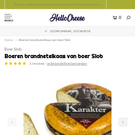
Advies nodig? Neem contact op met onze klantenservice
0
MENU
JOUW SMAAK, JOUW BOX
Home
Boeren brandnetelkaas van boer Slob
Boer Slob
Boeren brandnetelkaas van boer Slob
1 reviews -
je beoordeling toevoegen