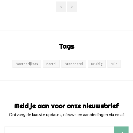
kaas tot een ware smaak explosie! Deze
is romig maar zeer vol van smaak, bestel
kaas
hem vandaag nog en
Tags
Boerderijkaas
Borrel
Brandnetel
Kruidig
Mild
Meld je aan voor onze nieuwsbrief
Ontvang de laatste updates, nieuws en aanbiedingen via email