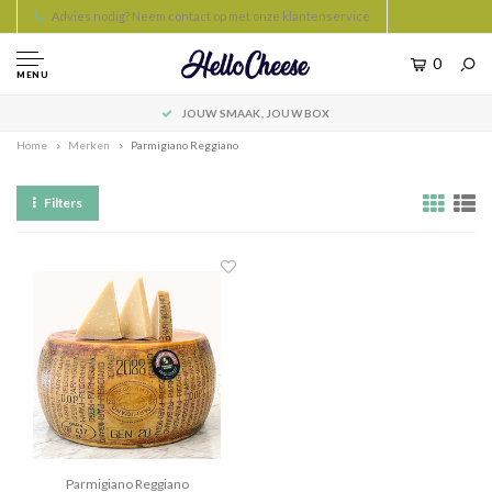
Advies nodig? Neem contact op met onze klantenservice
0
MENU
JOUW SMAAK, JOUW BOX
Home
Merken
Parmigiano Reggiano
Filters
Parmigiano Reggiano