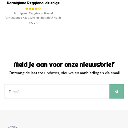
Parmigiano Reggiano, de enige
echte
Parmigiano Reggiano, oftewel
Parmazaanse Kaas, wie lust het niet? Het is
heerlijk als ingredient of garnering op de
€6,25
pasta of salade. Vers uit Italië, al jaren
onmisbaar in de keuken!
Meld je aan voor onze nieuwsbrief
Ontvang de laatste updates, nieuws en aanbiedingen via email