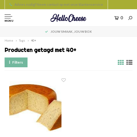
Advies nodig? Neem contact op met onze klantenservice
0
MENU
JOUW SMAAK, JOUW BOX
Home
Tags
40+
Producten getagd met 40+
Filters