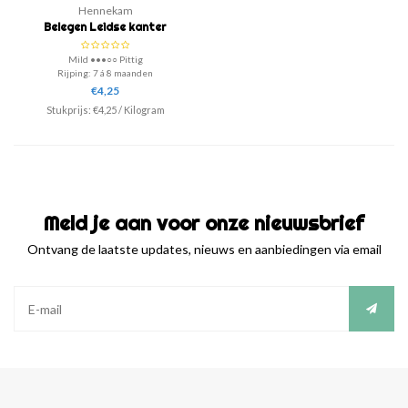
Hennekam
Belegen Leidse kanter
Mild •••○○ Pittig
Rijping: 7 á 8 maanden
€4,25
Echte Leidse kaas, bereid volgens het
Stukprijs:
€4,25
/
Kilogram
eeuwen oude recept uit de omgeving van
Leiden! Deze kaas is een 40+ kaas.
Meld je aan voor onze nieuwsbrief
Ontvang de laatste updates, nieuws en aanbiedingen via email