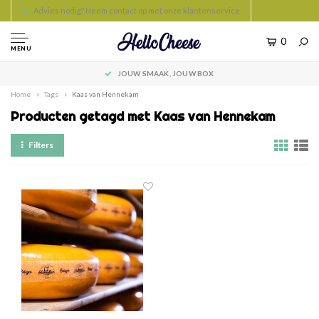
Advies nodig? Neem contact op met onze klantenservice
0
MENU
JOUW SMAAK, JOUW BOX
Home
Tags
Kaas van Hennekam
Producten getagd met Kaas van Hennekam
Filters