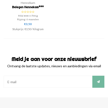
Hennekam
Belegen Hennekam***
Mild •••○○ Pittig
Rijping: 6 maanden
€3,50
Met deze belegen kaas maak je een feest
Stukprijs:
€3,50
/
Kilogram
op ieders boterham! Het is een
allemansvriend, gemaakt en gerijpt met
liefde en passie, zoals het hoort!
Meld je aan voor onze nieuwsbrief
Ontvang de laatste updates, nieuws en aanbiedingen via email