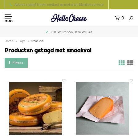
Advies nodig? Neem contact op met onze klantenservice
0
MENU
JOUW SMAAK, JOUW BOX
Home
Tags
smaakvol
Producten getagd met smaakvol
Filters