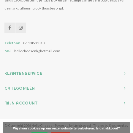
sinds 1950. Bestel nu je Kaas Box en geniet altijd van de vertrouwde kaas van
de markt, alleen nu ook thuisbezorgd.
Telefoon
06 13868010
Mail
hellocheesenl@hotmail.com
KLANTENSERVICE
CATEGORIEËN
MIJN ACCOUNT
© Copyright 2026 Hello Cheese - Powered by
Lightspeed
- Theme by
Shopmonkey
Wij slaan cookies op om onze website te verbeteren. Is dat akkoord?