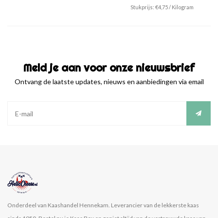
smaak. Voor de echte kaas eters die van de
Deze overheerlijke oude brokkelkaas is
Stukprijs:
€4,75
/
Kilogram
typische boeren smaak houden! Goed te
ook lekker als je niet opzoek bent naar een
snijden en bovendien vind je er de
30+ kaas. Heerlijk smaakvol en toch
heerlijke zoutkristallen in terug!
verantwoord!
Meld je aan voor onze nieuwsbrief
Ontvang de laatste updates, nieuws en aanbiedingen via email
Onderdeel van Kaashandel Hennekam. Leverancier van de lekkerste kaas