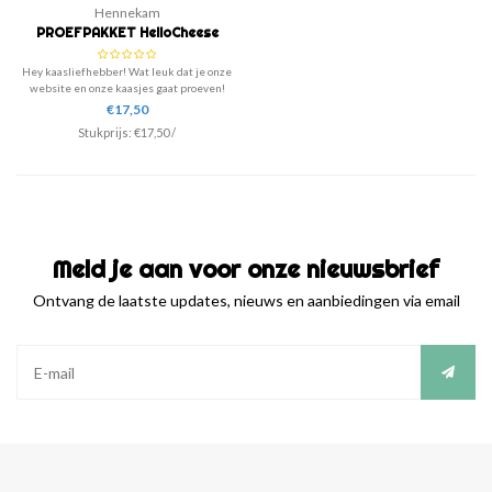
Hennekam
PROEFPAKKET HelloCheese
Hey kaasliefhebber! Wat leuk dat je onze
website en onze kaasjes gaat proeven!
Speciaal voor jou hebben we een selectie
€17,50
met onze best verkochte en meest
Stukprijs:
€17,50
/
populaire kaasjes gemaakt!
Meld je aan voor onze nieuwsbrief
Ontvang de laatste updates, nieuws en aanbiedingen via email