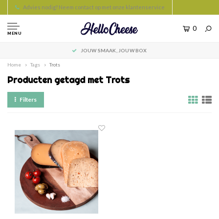
Advies nodig? Neem contact op met onze klantenservice
0
MENU
JOUW SMAAK, JOUW BOX
Home
Tags
Trots
Producten getagd met Trots
Filters